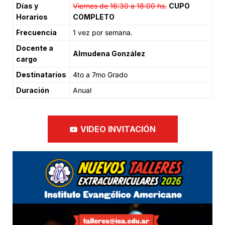
Días y
Viernes de 16:30 a 18:00 hs.
CUPO
Horarios
COMPLETO
Frecuencia
1 vez por semana.
Docente a
Almudena González
cargo
Destinatarios
4to a 7mo Grado
Duración
Anual
VIDEO INVITACIÓN