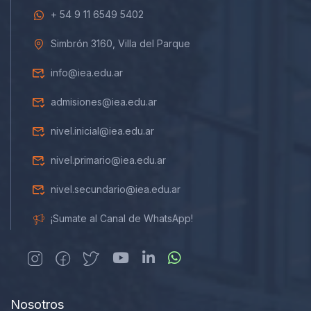
+ 54 9 11 6549 5402
Simbrón 3160, Villa del Parque
info@iea.edu.ar
admisiones@iea.edu.ar
nivel.inicial@iea.edu.ar
nivel.primario@iea.edu.ar
nivel.secundario@iea.edu.ar
¡Sumate al Canal de WhatsApp!
Nosotros