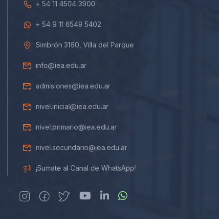
+ 54 11 4504 3900
+ 54 9 11 6549 5402
Simbrón 3160, Villa del Parque
info@iea.edu.ar
admisiones@iea.edu.ar
nivel.inicial@iea.edu.ar
nivel.primario@iea.edu.ar
nivel.secundario@iea.edu.ar
¡Sumate al Canal de WhatsApp!