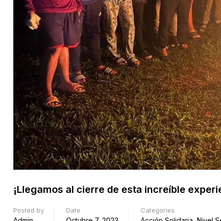
¡Llegamos al cierre de esta increíble experi
Posted by
Date
Categories
Admin
Octubre 7, 2023
Acción Solidaria
,
Nivel 