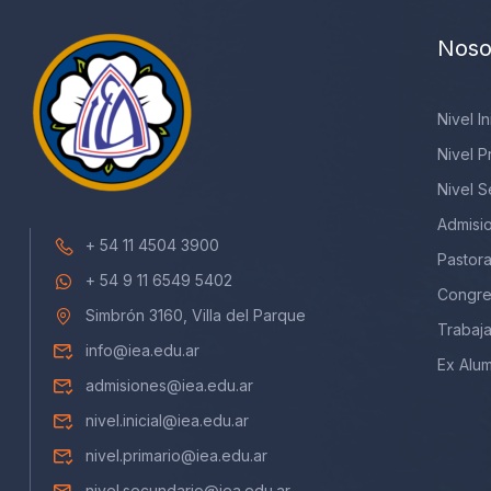
Noso
Nivel In
Nivel P
Nivel 
Admisi
+ 54 11 4504 3900
Pastora
+ 54 9 11 6549 5402
Congre
Simbrón 3160, Villa del Parque
Trabaj
info@iea.edu.ar
Ex Alu
admisiones@iea.edu.ar
nivel.inicial@iea.edu.ar
nivel.primario@iea.edu.ar
nivel.secundario@iea.edu.ar