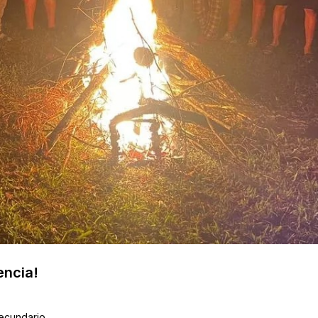
encia!
Secundario