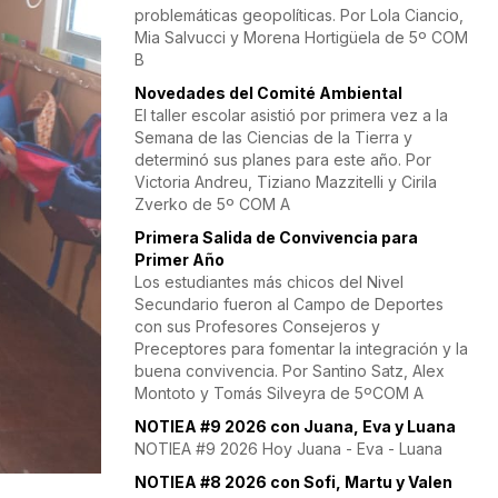
problemáticas geopolíticas. Por Lola Ciancio,
Mia Salvucci y Morena Hortigüela de 5º COM
B
Novedades del Comité Ambiental
El taller escolar asistió por primera vez a la
Semana de las Ciencias de la Tierra y
determinó sus planes para este año. Por
Victoria Andreu, Tiziano Mazzitelli y Cirila
Zverko de 5º COM A
Primera Salida de Convivencia para
Primer Año
Los estudiantes más chicos del Nivel
Secundario fueron al Campo de Deportes
con sus Profesores Consejeros y
Preceptores para fomentar la integración y la
buena convivencia. Por Santino Satz, Alex
Montoto y Tomás Silveyra de 5ºCOM A
NOTIEA #9 2026 con Juana, Eva y Luana
NOTIEA #9 2026 Hoy Juana - Eva - Luana
NOTIEA #8 2026 con Sofi, Martu y Valen