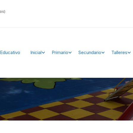
ños)
Educativo
Inicial
Primario
Secundario
Talleres