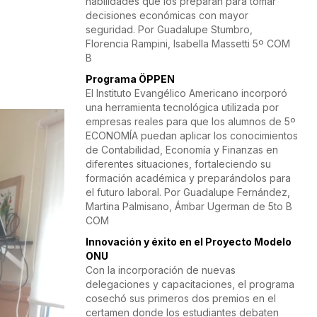
habilidades que los preparan para tomar
decisiones económicas con mayor
seguridad. Por Guadalupe Stumbro,
Florencia Rampini, Isabella Massetti 5º COM
B
Programa ÖPPEN
El Instituto Evangélico Americano incorporó
una herramienta tecnológica utilizada por
empresas reales para que los alumnos de 5º
ECONOMÍA puedan aplicar los conocimientos
de Contabilidad, Economía y Finanzas en
diferentes situaciones, fortaleciendo su
formación académica y preparándolos para
el futuro laboral. Por Guadalupe Fernández,
Martina Palmisano, Ámbar Ugerman de 5to B
COM
Innovación y éxito en el Proyecto Modelo
ONU
Con la incorporación de nuevas
delegaciones y capacitaciones, el programa
cosechó sus primeros dos premios en el
certamen donde los estudiantes debaten