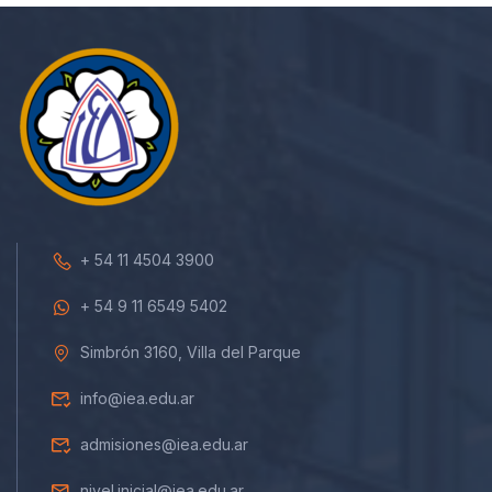
+ 54 11 4504 3900
+ 54 9 11 6549 5402
Simbrón 3160, Villa del Parque
info@iea.edu.ar
admisiones@iea.edu.ar
nivel.inicial@iea.edu.ar